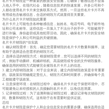
名片卡片销毁是一种重要的数据安全措施，它确保了敏感信息不会落
入他人手中。在现代社会，随着信息技术的快速发展，许多公司和个
人都在使用名片卡片来交换联系方式。然而，一旦这些名片卡片不再
有用或包含敏感信息，合适的销毁方式就显得至关重要。
为什么名片卡片销毁如此重要
名片卡片上可能包含各种敏感信息，如姓名、电话号码、电子邮件地
址和公司名称等。这些信息一旦落入了不法分子的手中，可能被用于
进行诈骗、身份盗窃或其他犯罪活动。因此，确保名片卡片的安全销
毁是保护个人和公司利益的关键措施。
名片卡片销毁的*佳实践
1. 确认销毁需求：首先，确定您需要销毁的名片卡片数量和频率。这
有助于选择适合您需求的销毁方式。
2. 选择合适的销毁方式：根据销毁需求，您可以选择不同的销毁方
式，例如手动撕碎、机械碎纸机、高温烧毁或专业的文件销毁服务。
确保选用的销毁方式能够完全摧毁名片卡片上的信息。
3. 建立内部销毁政策：对于企业来说，建立内部销毁政策是非常重要
的。该政策应明确规定责任人、销毁方式和时间要求，并确保每个员
工都能遵守该政策。
4. 注意保密环境：在销毁过程中，确保名片卡片处于保密环境中。尽
可能避免让未经授权的人员接触到名片卡片，以免信息泄露。
5. 记录销毁过程：为了追溯和验证销毁过程，建议记录每次销毁的时
间、数量和销毁方式。这有助于在有需要时提供证据。
总结
名片卡片销毁是保护个人和企业信息安全的重要步骤。确保选用合适